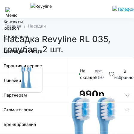
Кемерово
Контакты
Главная
Насадки
О компании
Насадка Revyline RL 035,
голубая, 2 шт.
Доставка и оплата
Гарантия и сервис
На
арт.
В
складе
8197
избранно
Линейки
990р.
Партнерам
Стоматологам
Брендирование
В корзину