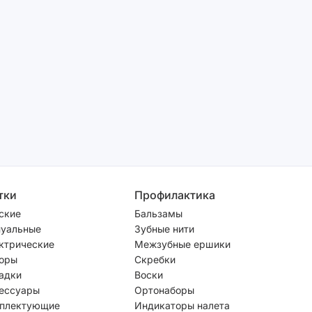
тки
Профилактика
ские
Бальзамы
уальные
Зубные нити
ктрические
Межзубные ершики
оры
Скребки
адки
Воски
ессуары
Ортонаборы
плектующие
Индикаторы налета