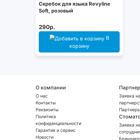
Скребок для языка Revyline
Soft, розовый
290р.
В
корзину
О компании
Партне
О нас
Заявка н
Контакты
партнерс
Реквизиты
Партнеры
Стомат
Политика
конфиденциальности
Заявка н
Гарантия и сервис
сотрудни
Новости
Брендиро