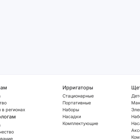
рам
Ирригаторы
Ще
а
Стационарные
Дет
тво
Портативные
Ман
 в регионах
Наборы
Эле
ологам
Насадки
Наб
Комплектующие
Нас
а
Акс
чество
Ком
вание