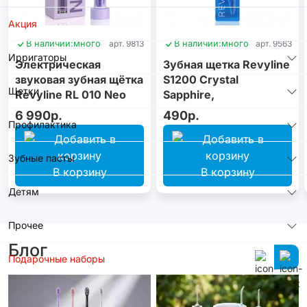
Акция
В наличии:
много
арт. 9813
В наличии:
много
арт. 9563
Ирригаторы
Электрическая
Зубная щетка Revyline
звуковая зубная щётка
S1200 Crystal
Щетки
Revyline RL 010 Neo
Sapphire,
Violet
монопучковая
6 990р.
490р.
Профилактика
Зубные пасты
В корзину
В корзину
Детям
Прочее
Блог
Подарочные наборы