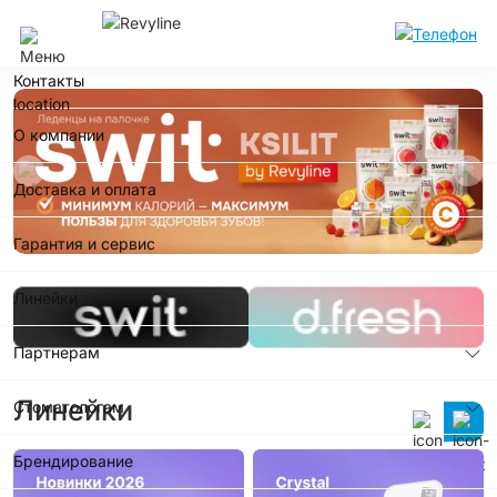
Кемерово
Контакты
О компании
Доставка и оплата
Гарантия и сервис
Линейки
Партнерам
Линейки
Стоматологам
Брендирование