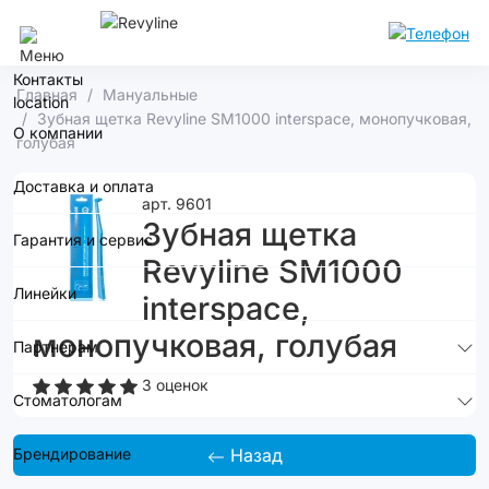
Кемерово
Контакты
Главная
Мануальные
Зубная щетка Revyline SM1000 interspace, монопучковая,
О компании
голубая
Доставка и оплата
арт. 9601
Зубная щетка
Гарантия и сервис
Revyline SM1000
Линейки
interspace,
монопучковая, голубая
Партнерам
3 оценок
Стоматологам
Брендирование
Назад