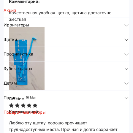
Комментарий:
Акция
Качественная удобная щетка, щетина достаточно
жесткая
Ирригаторы
Щетки
Профилактика
Зубные пасты
Детям
Прочее
16 Мая
Аноним
Комментарий:
Подарочные наборы
Люблю эту щетку, хорошо прочищает
труднодоступные места. Прочная и долго сохраняет