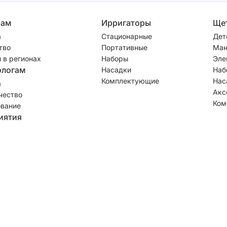
рам
Ирригаторы
Ще
а
Стационарные
Дет
тво
Портативные
Ман
 в регионах
Наборы
Эле
ологам
Насадки
Наб
Комплектующие
Нас
а
Акс
чество
Ком
вание
иятия