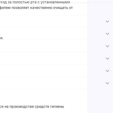
 уход за полостью рта с установленными
илем позволяет качественно очищать от
и.
ся на производстве средств гигиены