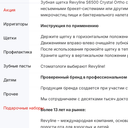
Зубная щетка Revyline S6500 Crystal Orth
несъемными брекет-системами или другими
Акция
микрочастиц пищи и бактериального налета
Ирригаторы
Инструкция по применению
Держите щетку в горизонтальном положении
Щетки
Движениями вправо-влево очищайте зубной
После использования промойте щетку в теп
Профилактика
Храните щетку в вертикальном положении 
Зубные пасты
Стоматологи выбирают Revyline!
Проверенный бренд в профессиональном 
Детям
Продукция бренда создается при участии 
Прочее
Мы сотрудничаем с десятками тысяч доктор
Подарочные наборы
Более 13 лет на рынке:
Revyline – международная компания, основ
полости рта для взрослых и детей.