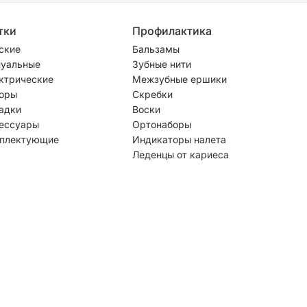
тки
Профилактика
ские
Бальзамы
уальные
Зубные нити
ктрические
Межзубные ершики
оры
Скребки
адки
Воски
ессуары
Ортонаборы
плектующие
Индикаторы налета
Леденцы от кариеса