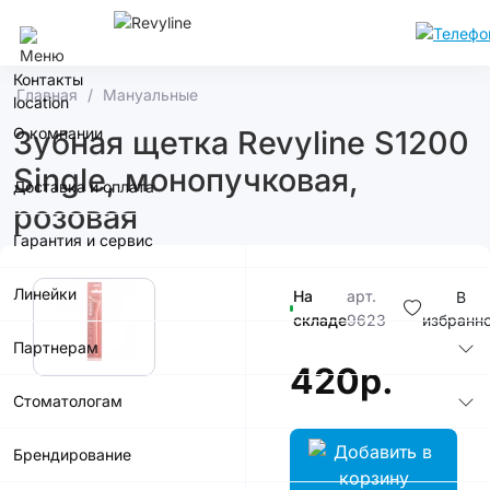
Кемерово
Контакты
Главная
Мануальные
О компании
Зубная щетка Revyline S1200
Single, монопучковая,
Доставка и оплата
розовая
Гарантия и сервис
Линейки
На
арт.
В
складе
9623
избранн
Партнерам
420р.
Стоматологам
Брендирование