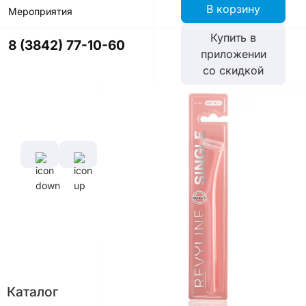
В корзину
Мероприятия
Купить в
8 (3842) 77-10-60
приложении
со скидкой
Цвет
Характеристики
Диаметр
Длина
щетины,
ручки,
мм
см
0,102 мм
16,5
см
Длина
Каталог
щетины,