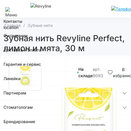
Кемерово
Контакты
Главная
Зубные нити
О компании
Зубная нить Revyline Perfect,
лимон и мята, 30 м
Доставка и оплата
Гарантия и сервис
На
арт.
В
складе
9093
избранн
Линейки
350р.
Партнерам
Стоматологам
Брендирование
В корзину