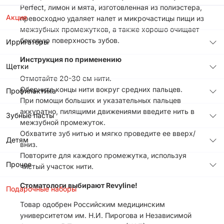
Perfect, лимон и мята, изготовленная из полиэстера,
Акция
превосходно удаляет налет и микрочастицы пищи из
межзубных промежутков, а также хорошо очищает
боковую поверхность зубов.
Ирригаторы
Инструкция по применению
Щетки
Отмотайте 20-30 см нити.
Оберните концы нити вокруг средних пальцев.
Профилактика
При помощи больших и указательных пальцев
аккуратно, пилящими движениями введите нить в
Зубные пасты
межзубной промежуток.
Обхватите зуб нитью и мягко проведите ее вверх/
Детям
вниз.
Повторите для каждого промежутка, используя
Прочее
чистый участок нити.
Стоматологи выбирают Revyline!
Подарочные наборы
Товар одобрен Российским медицинским
университетом им. Н.И. Пирогова и Независимой