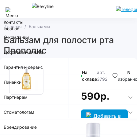
Кемерово
Контакты
Главная
Бальзамы
О компании
Бальзам для полости рта
Прополис
Доставка и оплата
Гарантия и сервис
На
арт.
В
складе
3792
избранн
Линейки
590р.
Партнерам
Стоматологам
Брендирование
В корзину