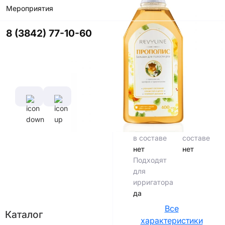
Мероприятия
Купить в
приложении
8 (3842) 77-10-60
со скидкой
Характеристики
Производитель
Россия
Фтор в
Объем
составе
400
нет
мл
Хлоргексидин
Спирт в
в составе
составе
нет
нет
Подходят
для
ирригатора
да
Все
Каталог
характеристики