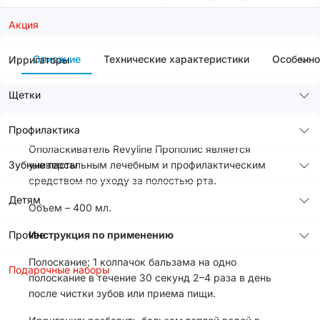
Акция
Описание
Технические характеристики
Особенно
Ирригаторы
Щетки
Профилактика
Ополаскиватель Revyline Прополис является
Зубные пасты
универсальным лечебным и профилактическим
средством по уходу за полостью рта.
Детям
Объем – 400 мл.
Прочее
Инструкция по применению
Полоскание: 1 колпачок бальзама на одно
Подарочные наборы
полоскание в течение 30 секунд 2–4 раза в день
после чистки зубов или приема пищи.