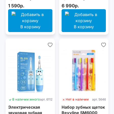
030, серая
015 Pink
1 590р.
6 990р.
В корзину
В корзину
В наличии:
много
арт. 6112
Нет в наличии
арт. 5646
Электрическая
Набор зубных щеток
звуковая зубная
Revyline SM6000