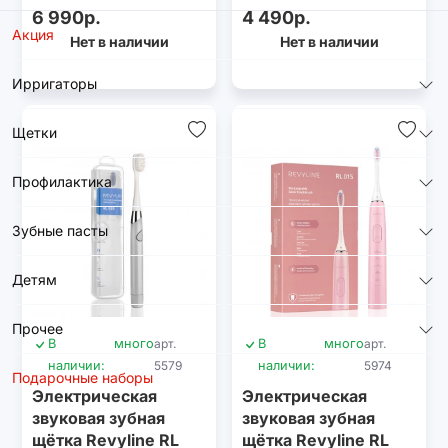
020 Kids, Yellow
6 990р.
4 490р.
Акция
Нет в наличии
Нет в наличии
Ирригаторы
Щетки
Профилактика
Зубные пасты
Детям
Прочее
В
много
арт.
В
много
арт.
наличии:
5579
наличии:
5974
Подарочные наборы
Электрическая
Электрическая
звуковая зубная
звуковая зубная
щётка Revyline RL
щётка Revyline RL