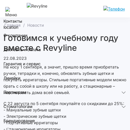
Кемерово
Контакты
Главная
Новости
О компании
Готовимся к учебному году
вместе с Revyline
Доставка и оплата
22.08.2023
Гарантия и сервис
На носу 1 сентября, а значит, пришло время приобретать
ручки, тетрадки и, конечно, обновлять зубные щетки и
Линейки
покупать ирригаторы. Стильные портативные модели можно
брать с собой в школу или на работу, а стационарные –
Партнерам
использовать дома всей семьей.
С 22 августа по 5 сентября покупайте со скидками до 25%:
Стоматологам
- Мануальные зубные щетки
- Электрические зубные щетки
Брендирование
- Портативные ирригаторы
- Стационарные ирригаторы