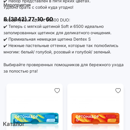
✔️ Набор представлен в пяти ярких цветах.
Мероприятия
Удобно брать с собой куда угодно!
8 (3842) 77-10-60
Набор зубных щеток S6500 DUO:
✔️ Теперь с мягкой щетиной Soft и 6500 идеально
заполированных щетинок для деликатного очищения.
✔️ Премиальная немецкая щетина Dentex S
✔️ Нежные пастельные оттенки, которые так полюбились
многим: белый/ голубой, розовый и голубой/ зеленый.
Выбирайте проверенных помощников для бережного ухода
за полостью рта!
Каталог