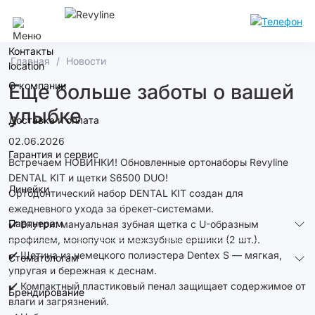
Кемерово
Контакты
Главная
Новости
О компании
Еще больше заботы о вашей
улыбке
Доставка и оплата
02.06.2026
Гарантия и сервис
Встречаем НОВИНКИ! Обновленные ортонаборы Revyline
DENTAL KIT и щетки S6500 DUO!
Линейки
Ортодонтический набор DENTAL KIT создан для
ежедневного ухода за брекет-системами.
Партнерам
✔️ Внутри: мануальная зубная щетка с U-образным
профилем, монопучок и межзубные ершики (2 шт.).
✔️ Щетина из немецкого полиэстера Dentex S — мягкая,
Стоматологам
упругая и бережная к деснам.
✔️ Компактный пластиковый пенал защищает содержимое от
Брендирование
влаги и загрязнений.