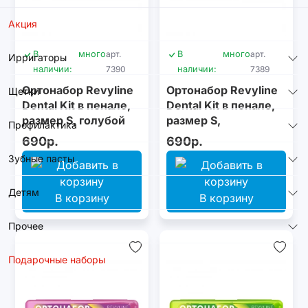
Акция
В
много
арт.
В
много
арт.
Ирригаторы
наличии:
7390
наличии:
7389
Ортонабор Revyline
Ортонабор Revyline
Щетки
Dental Kit в пенале,
Dental Kit в пенале,
размер S, голубой
размер S,
Профилактика
оранжевый
690р.
690р.
Зубные пасты
Детям
В корзину
В корзину
Прочее
Подарочные наборы