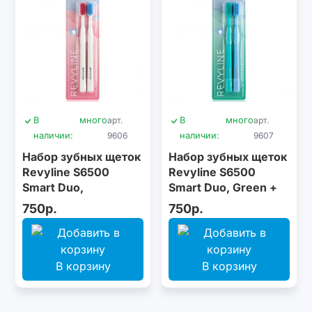
В
много
арт.
В
много
арт.
наличии:
9606
наличии:
9607
Набор зубных щеток
Набор зубных щеток
Revyline S6500
Revyline S6500
Smart Duo,
Smart Duo, Green +
White/Pink +
Blue
750р.
750р.
White/Blue
В корзину
В корзину