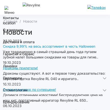
Кемерово
Контакты
Главная
Новости
О компании
Новости
23.10.2023
Доставка и оплата
Скидка 9,99% на весь ассортимент в честь Halloween
Уже традиционно в самый страшный день года пугаем
Гарантия и сервис
зубной налет большими скидками на товары для гигие..
19.10.2023
Линейки
Драконы прилетели!
Драконы существуют. А вот и первое тому доказательство:
Партнерам
звуковая щетка Revyline RL 040 и ирригато..
16.10.2023
Суперирригатор по суперцене!
Стоматологам
Делимся отличными новостями! Беспрецедентная цена на
наш хит: портативный ирригатор Revyline RL 650..
Брендирование
06.10.2023