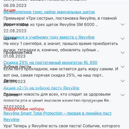
06.09.2023
Акция
Великолепное трио: набор мануальных щеток
Премьера! «Три сестры», постановка Revyline, в главной
Ирригаторы
роли – набор из трех щеток Revyline SM 6000 ..
22.08.2023
Готовимся к учебному году вместе с Revyline
Щетки
На носу 1 сентября, а значит, пришло время приобретать
ручки, тетрадки и, конечно, обновлять зубные ..
Профилактика
01.08.2023
Скидка 25% на портативный ирригатор RL 650
Зубные пасты
Если лето прохладное, нам остается дать жару самим. И
вот она, самая горячая скидка 25%, на наш порт..
Детям
28.07.2023
Акция «2+1» на зубную пасту Revyline
Отличная новость для всех, кто следит за здоровьем
Прочее
полости рта и ценит высокое качество продукции Re..
27.07.2023
Подарочные наборы
Revyline Smart Total Protection – первая в линейке паст
Revyline
Ура! Теперь у Revyline есть своя паста! Событие, которого