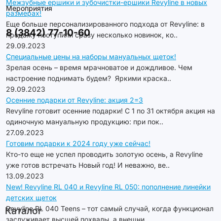
Межзубные ершики и зубочистки-ершики Revyline в новых
Мероприятия
размерах!
Еще больше персонализированного подхода от Revyline: в
8 (3842) 77-10-60
продажу поступили сразу несколько новинок, ко..
29.09.2023
Специальные цены на наборы мануальных щеток!
Зрелая осень – время мрачноватое и дождливое. Чем
настроение поднимать будем? Яркими краска..
29.09.2023
Осенние подарки от Revyline: акция 2=3
Revyline готовит осенние подарки! С 1 по 31 октября акция на
одиночную мануальную продукцию: при пок..
27.09.2023
Готовим подарки к 2024 году уже сейчас!
Кто-то еще не успел проводить золотую осень, а Revyline
уже готов встречать Новый год! И неважно, ве..
13.09.2023
New! Revyline RL 040 и Revyline RL 050: пополнение линейки
детских щеток
Revyline RL 040 Teens – тот самый случай, когда функционал
Каталог
заслуживает высшей похвалы, а внешни..