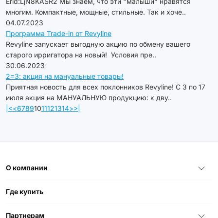
Erid:LjN8KASR2 Мы знаем, что эти "малыши" нравятся
многим. Компактные, мощные, стильные. Так и хоче..
04.07.2023
Программа Trade-in от Revyline
Revyline запускает выгодную акцию по обмену вашего
старого ирригатора на новый! Условия пре..
30.06.2023
2=3: акция на мануальные товары!
Приятная новость для всех поклонников Revyline! С 3 по 17
июля акция на МАНУАЛЬНУЮ продукцию: к дву..
|<
<
6
7
8
9
10
11
12
13
14
>
>|
О компании
Где купить
Партнерам