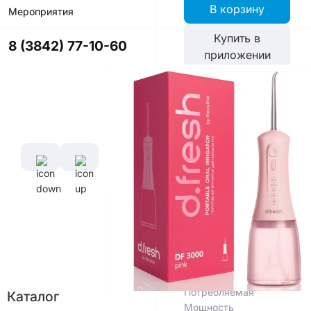
В корзину
Мероприятия
Купить в
8 (3842) 77-10-60
приложении
со скидкой
Цвет
Характеристики
Емкость
Аккумулятора
1500 мАч
Материал
корпуса
Пластик
ABS
Потребляемая
Каталог
Мощность