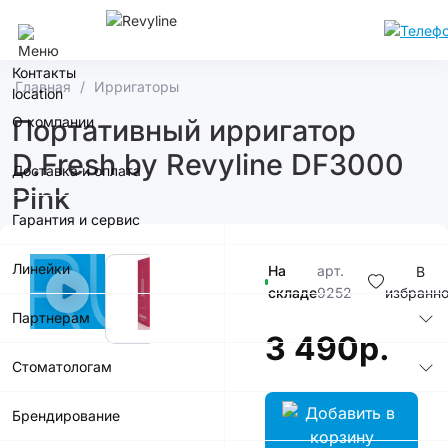
Кемерово
Контакты
Главная
Ирригаторы
О компании
Портативный ирригатор
D.Fresh by Revyline DF3000
Доставка и оплата
Pink
Гарантия и сервис
Линейки
На
арт.
В
складе
9252
избранн
Партнерам
3 490р.
Стоматологам
Брендирование