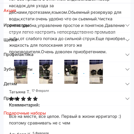
насадок,для ухода за
Акция
деснами,протезами,языком.Обьемный резервуар для
воды,кстати очень удобно что он сьемный.Чистка
Ирригаторы
очень удобна,управление простое и понятное.Давление
струи легко настроить непосредственно промывая
зубы,от слабого потока до сильной струи.Еще приобрел
Щетки
жидкость для полоскания этого же
производителя.Очень доволен приобретением.
Профилактика
Зубные пасты
Детям
17 Февраля
Татьяна Т.
Прочее
Комментарий:
Подарочные наборы
Все на месте, все целое. Первый в жизни ирригатор :)
поэтому сравнивать не с чем
5 Февраля