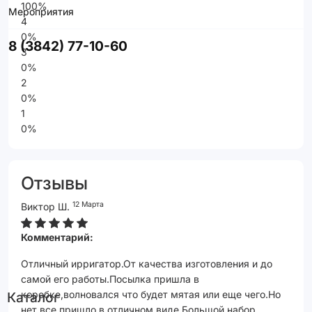
100%
Мероприятия
4
0%
8 (3842) 77-10-60
3
0%
2
0%
1
0%
Отзывы
12 Марта
Виктор Ш.
Комментарий:
Отличный ирригатор.От качества изготовления и до
самой его работы.Посылка пришла в
коробке,волновался что будет мятая или еще чего.Но
Каталог
нет все пришло в отличном виде.Большой набор