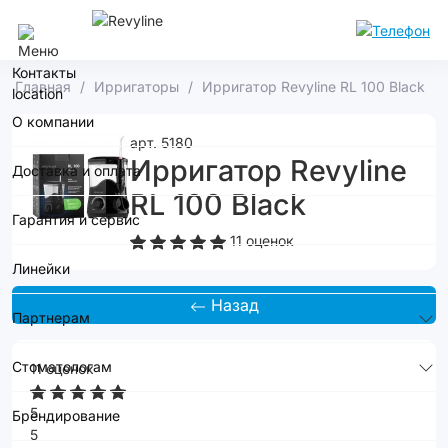
Кемерово
Контакты
Главная
Ирригаторы
Ирригатор Revyline RL 100 Black
О компании
арт. 5180
Ирригатор Revyline
Доставка и оплата
RL 100 Black
Гарантия и сервис
11 оценок
Линейки
Назад
Партнерам
Стоматологам
11 оценок
5
Брендирование
5