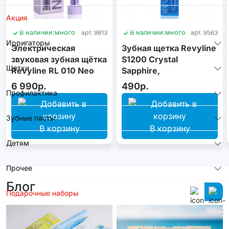
Акция
В наличии:
много
арт. 9813
В наличии:
много
арт. 9563
Ирригаторы
Электрическая
Зубная щетка Revyline
звуковая зубная щётка
S1200 Crystal
Щетки
Revyline RL 010 Neo
Sapphire,
Violet
монопучковая
6 990р.
490р.
Профилактика
Зубные пасты
В корзину
В корзину
Детям
Прочее
Блог
Подарочные наборы