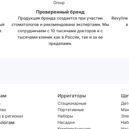
Проверенный бренд
Продукция бренда создается при участии
Revyline
ый
стоматологов и рекомендована экспертами. Мы
в
.
сотрудничаем с 10 тысячами докторов и с
тысячами клиник как в России, так и за ее
пределами.
рам
Ирригаторы
Ще
а
Стационарные
Дет
тво
Портативные
Ман
 в регионах
Наборы
Эле
ологам
Насадки
Наб
Комплектующие
Нас