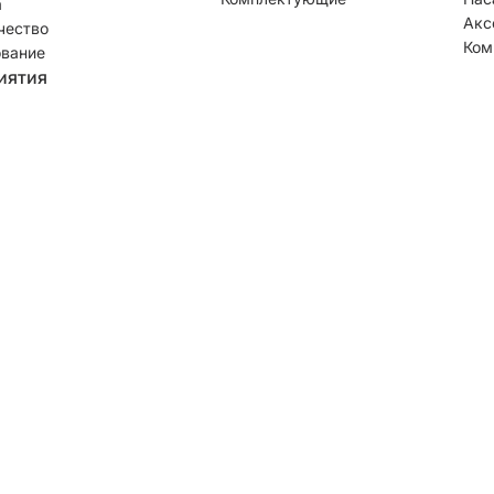
а
Акс
чество
Ком
вание
иятия