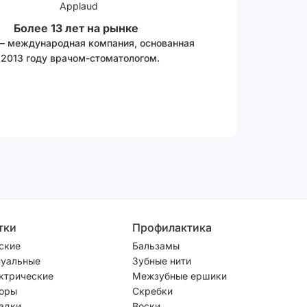
Более 13 лет на рынке
 – международная компания, основанная
 2013 году врачом-стоматологом.
тки
Профилактика
ские
Бальзамы
уальные
Зубные нити
ктрические
Межзубные ершики
оры
Скребки
адки
Воски