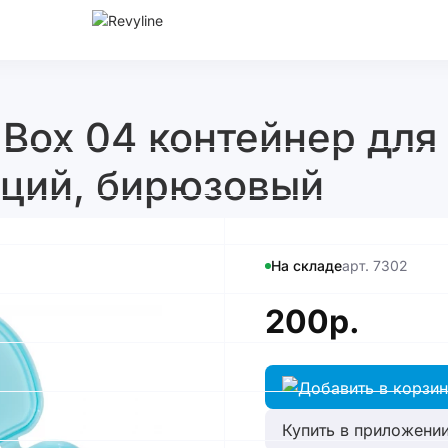
e Box 04 контейнер для
кций, бирюзовый
На складе
арт. 7302
200р.
Купить в приложении